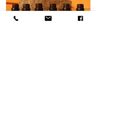
Huiles essentielles pour sauna
Optez pour le classique Eucalyptus ou
pour le set de 6 parfums : lavande,
menthe poivrée, orange, citronnelle,
théier et eucalyptus.
Le set vous est proposé au prix de 30€,
l’eucalyptus seul vous est proposé
également au prix de 10€